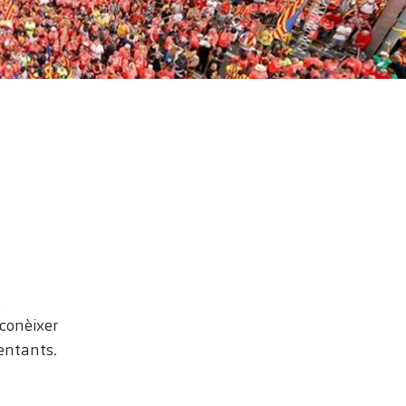
s
 conèixer
sentants.