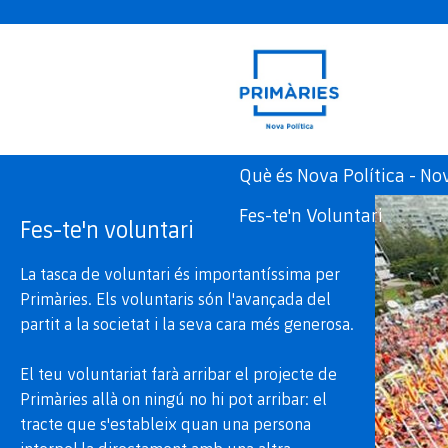
Què és Nova Política - N
Fes-te'n Voluntari
Fes-te'n voluntari
La tasca de voluntari és importantíssima per
Primàries. Els voluntaris són l'avançada del
partit a la societat i la seva cara més generosa.
El teu voluntariat farà arribar el projecte de
Primàries allà on ningú no hi pot arribar: el
tracte que s'estableix quan una persona