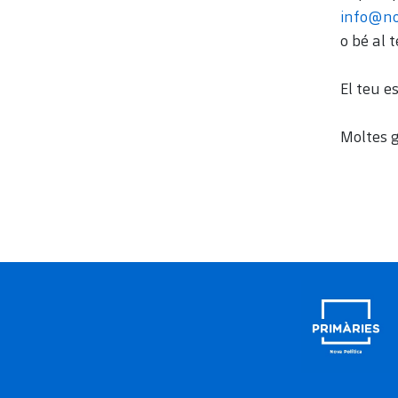
info@no
o bé al 
El teu e
Moltes g