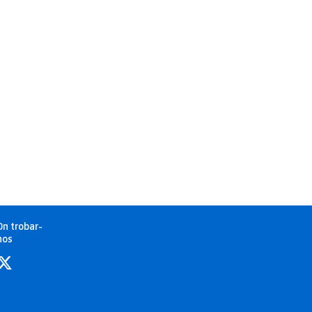
On trobar-
nos