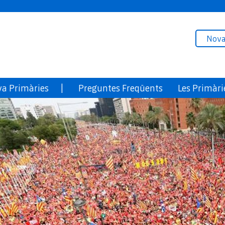
Nova
ova Primàries |
Preguntes Freqüents
Les Primàri