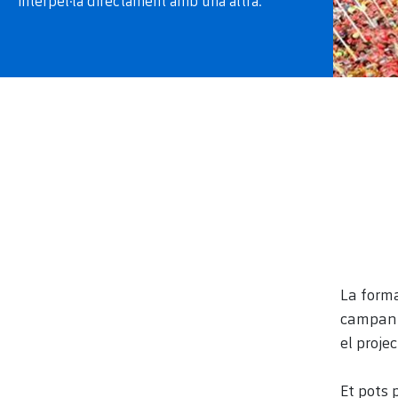
interpel·la directament amb una altra.
La forma
campanye
el proje
Et pots 