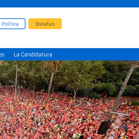
 Política
Donatius
es
La Candidatura