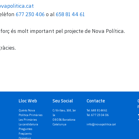
vapolitica.cat
telèfon
677 230 406
o al
658 81 44 61
sforç és molt important pel projecte de Nova Política.
ràcies.
Lloc Web
Seu Social
Contacte
Què és Nova
C/Aribau, 168, 1er
Tel. 648 81 44 61
Política Primàries
1a
Tel. 677 23 04 06
Les Primàries
08036 Barcelona
La candidatura
Catalunya
info@novapolitica.cat
Preguntes
Freqüents
Donatius