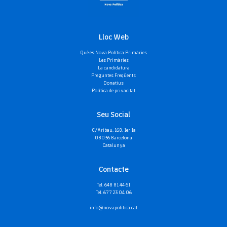
Lloc Web
Què és Nova Política Primàries
Les Primàries
La candidatura
Preguntes Freqüents
Donatius
Política de privacitat
Seu Social
C/Aribau, 168, 1er 1a
08036 Barcelona
Catalunya
Contacte
Tel. 648 81 44 61
Tel. 677 23 04 06
info@novapolitica.cat