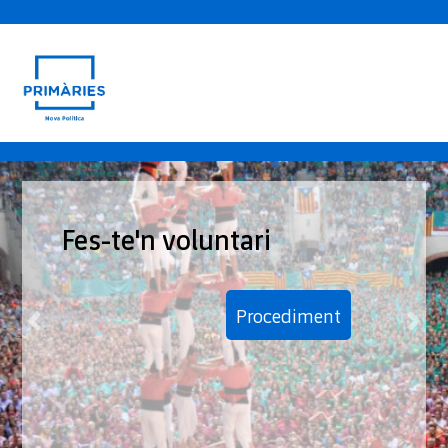
Fes-te'n voluntari
Procediment
Previous
Nex