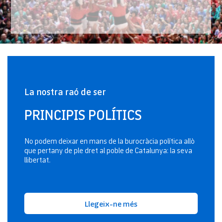
La nostra raó de ser
PRINCIPIS POLÍTICS
No podem deixar en mans de la burocràcia política allò
que pertany de ple dret al poble de Catalunya: la seva
llibertat.