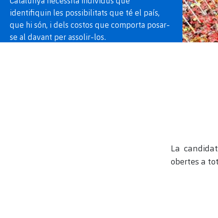
Catalunya necessita individus que
identifiquin les possibilitats que té el país,
que hi són, i dels costos que comporta posar-
se al davant per assolir-los.
La candidat
obertes a to