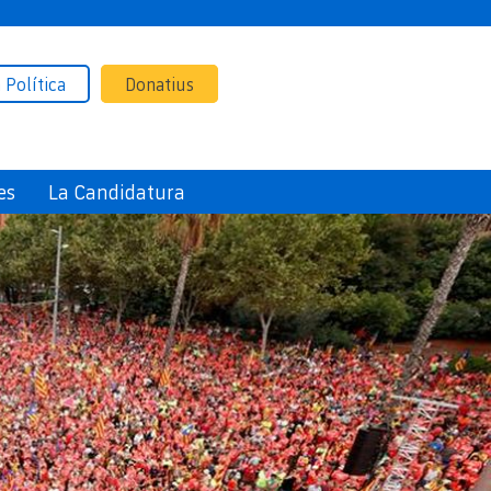
 Política
Donatius
es
La Candidatura