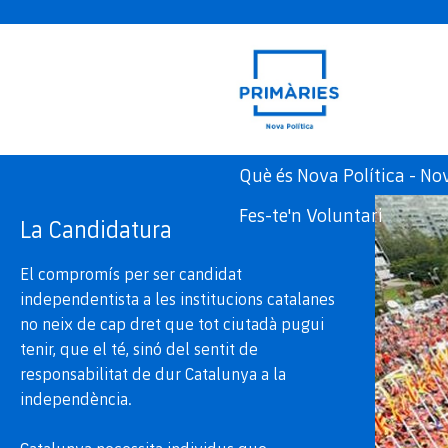
Què és Nova Política - N
Fes-te'n Voluntari
La Candidatura
El compromís per ser candidat
independentista a les institucions catalanes
no neix de cap dret que tot ciutadà pugui
tenir, que el té, sinó del sentit de
responsabilitat de dur Catalunya a la
independència.