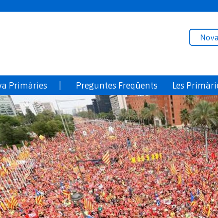
Nova
ova Primàries |
Preguntes Freqüents
Les Primàri